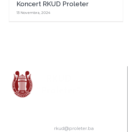
Koncert RKUD Proleter
13 Novembra, 2024
RKUD “Proleter”
dr. Safeta Mujića 2, Sarajevo 71000
tel.: +033 878-499
e-mail:
rkud@proleter.ba