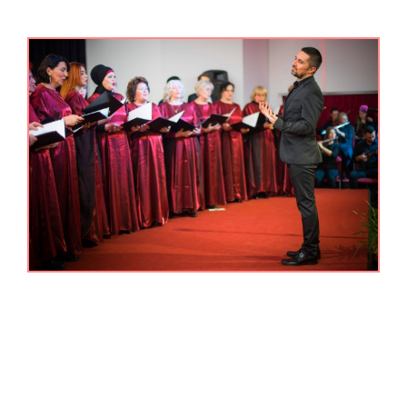
Radničko kulturno – umjetničko društvo “Proleter”
je najstarije radničko društvo, osnovano 1905.
godine u vrijeme vlade Austro-Ugarske monarhije.