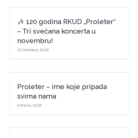
🎶 120 godina RKUD „Proleter“ – Tri
🎶 120 godina RKUD „Proleter“
svečana koncerta u novembru!
– Tri svečana koncerta u
novembru!
23 Oktobra, 2025
Proleter – ime koje pripada svima
Proleter – ime koje pripada
nama
svima nama
5 Marta, 2025
Koncert RKUD Proleter