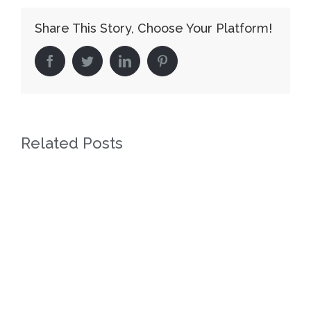
ime
Share This Story, Choose Your Platform!
koje
pripad
facebook
twitter
linkedin
pinterest
svima
nama
Related Posts