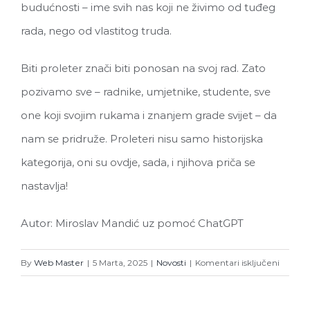
budućnosti – ime svih nas koji ne živimo od tuđeg
rada, nego od vlastitog truda.
Biti proleter znači biti ponosan na svoj rad. Zato
pozivamo sve – radnike, umjetnike, studente, sve
one koji svojim rukama i znanjem grade svijet – da
nam se pridruže. Proleteri nisu samo historijska
kategorija, oni su ovdje, sada, i njihova priča se
nastavlja!
Autor: Miroslav Mandić uz pomoć ChatGPT
za
By
Web Master
|
5 Marta, 2025
|
Novosti
|
Komentari isključeni
Prolete
–