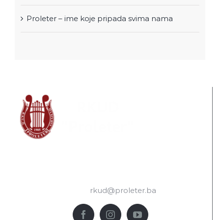
Proleter – ime koje pripada svima nama
RKUD “Proleter”
dr. Safeta Mujića 2, Sarajevo 71000
tel.: +033 878-499
e-mail:
rkud@proleter.ba