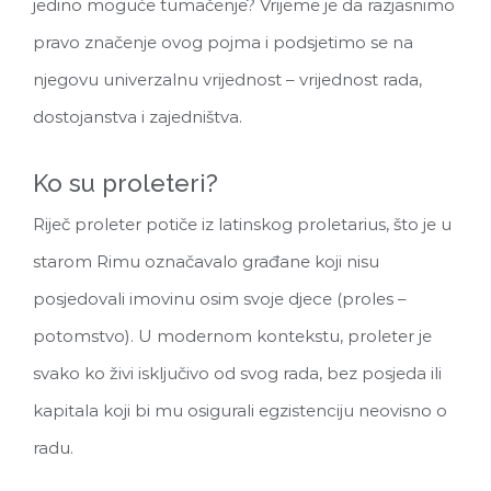
jedino moguće tumačenje? Vrijeme je da razjasnimo
pravo značenje ovog pojma i podsjetimo se na
njegovu univerzalnu vrijednost – vrijednost rada,
dostojanstva i zajedništva.
Ko su proleteri?
Riječ proleter potiče iz latinskog proletarius, što je u
starom Rimu označavalo građane koji nisu
posjedovali imovinu osim svoje djece (proles –
potomstvo). U modernom kontekstu, proleter je
svako ko živi isključivo od svog rada, bez posjeda ili
kapitala koji bi mu osigurali egzistenciju neovisno o
radu.