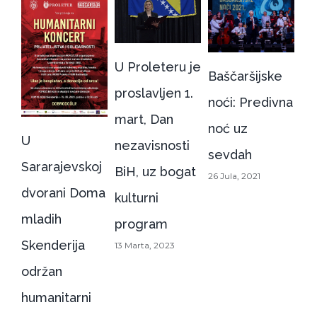
U Proleteru je
Baščaršijske
Dan
proslavljen 1.
noći: Predivna
nezavisnosti
mart, Dan
Sv
noć uz
Bosne i
nezavisnosti
ko
sevdah
Hercegovine!
BiH, uz bogat
26 Jula, 2021
1 Marta, 2021
R
kulturni
Pr
program
“S
13 Marta, 2023
lj
7 A