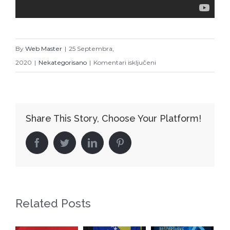
By
Web Master
|
25 Septembra,
za
2020
|
Nekategorisano
|
Komentari isključeni
“Veče
Sevdaha”
i
Share This Story, Choose Your Platform!
promocija
nove
facebook
twitter
linkedin
pinterest
pjesme
Izete
Milišić
“Stara
Related Posts
ljubavi”