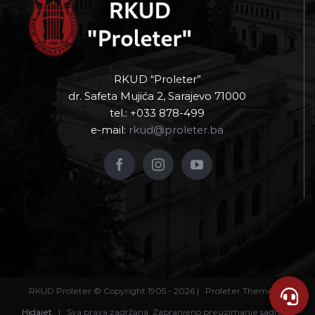
RKUD Proleter © Copyright 1905 -
2026 | Proleter Theme by
Hidajet
| Sva prava zadržana. Zabranjeno preuzimanje sadržaja
bez dozvole izdavača.
033 878-499
KONTAKTIRAJTE NAS