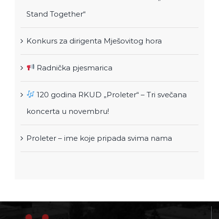
Proleter – ime koje pripada svima nama
RKUD “Proleter”
dr. Safeta Mujića 2, Sarajevo 71000
tel.: +033 878-499
e-mail:
rkud@proleter.ba