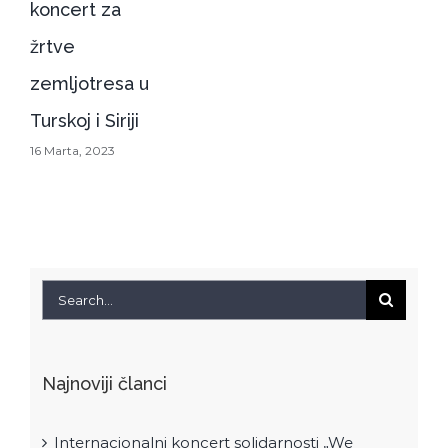
Search
for:
Najnoviji članci
Internacionalni koncert solidarnosti „We
Stand Together“
Konkurs za dirigenta Mješovitog hora
Radnička pjesmarica
120 godina RKUD „Proleter“ – Tri svečana
koncerta u novembru!