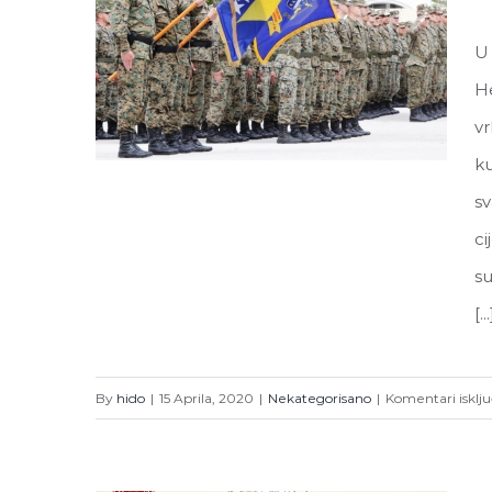
U 
He
vr
ku
sv
ci
Čestitka povodom 15. aprila –
su
Dana Armije Republike Bosne i
[...
Hercegovine
By
hido
|
15 Aprila, 2020
|
Nekategorisano
|
Komentari isklj