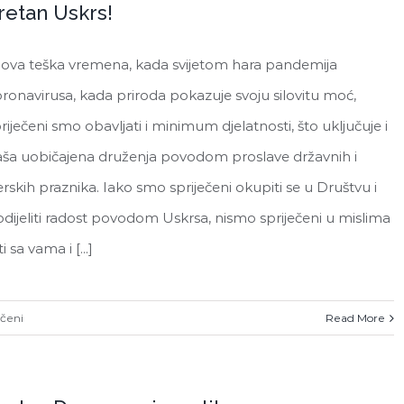
retan Uskrs!
aprila
–
ova teška vremena, kada svijetom hara pandemija
Dana
Armije
ronavirusa, kada priroda pokazuje svoju silovitu moć,
Republike
riječeni smo obavljati i minimum djelatnosti, što uključuje i
Bosne
ša uobičajena druženja povodom proslave državnih i
i
erskih praznika. Iako smo spriječeni okupiti se u Društvu i
Hercegovine
dijeliti radost povodom Uskrsa, nismo spriječeni u mislima
ti sa vama i [...]
za
učeni
Read More
Sretan
Uskrs!