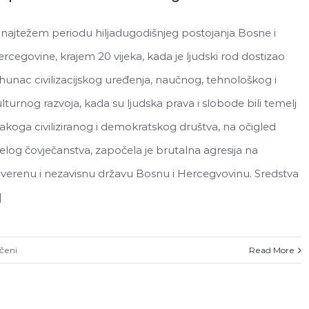
najtežem periodu hiljadugodišnjeg postojanja Bosne i
rcegovine, krajem 20 vijeka, kada je ljudski rod dostizao
hunac civilizacijskog uređenja, naučnog, tehnološkog i
lturnog razvoja, kada su ljudska prava i slobode bili temelj
akoga civiliziranog i demokratskog društva, na očigled
jelog čovječanstva, započela je brutalna agresija na
verenu i nezavisnu državu Bosnu i Hercegvovinu. Sredstva
]
za
učeni
Read More
Čestitka
povodom
15.