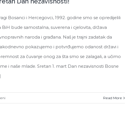
retan Dan nezavisnosti!
agi Bosanci i Hercegovci, 1992. godine smo se opredijelili
 BiH bude samostalna, suverena i cjelovita, država
vnopravnih naroda i građana. Naš je trajni zadatak da
vakodnevno pokazujemo i potvrđujemo odanost državi i
remnost za čuvanje onog za šta smo se zalagali, a učimo
me i naše mlade. Sretan 1. mart Dan nezavisnosti Bosne
]
za
čeni
Read More
Sretan
Dan
nezavisnosti!