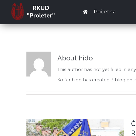
Skip
Početna
to
content
About
hido
This author has not yet filled in any
So far hido has created 3 blog entr
Č
R