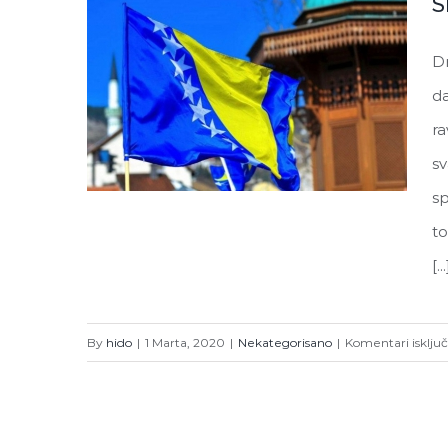
S
Dr
da
ra
s
sp
to
[...
Sretan Dan nezavisnosti!
By
hido
|
1 Marta, 2020
|
Nekategorisano
|
Komentari isklju