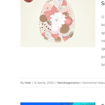
S
U 
ko
sp
na
vj
po
bi
Sretan Uskrs!
By
hido
|
12 Aprila, 2020
|
Nekategorisano
|
Komentari isklj