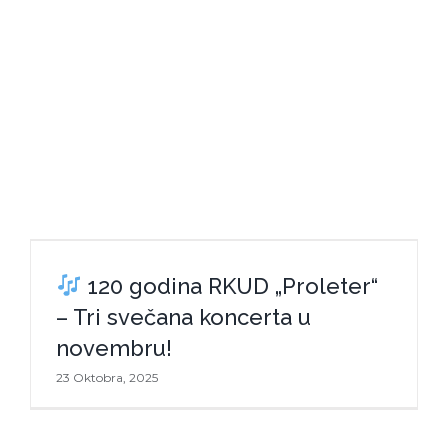
120 godina RKUD „Proleter“ – Tri
120 godina RKUD „Proleter“
svečana koncerta u novembru!
– Tri svečana koncerta u
novembru!
23 Oktobra, 2025