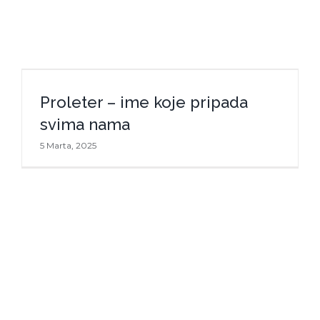
Proleter – ime koje pripada svima
Proleter – ime koje pripada
nama
svima nama
5 Marta, 2025