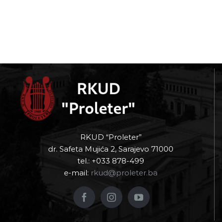
RKUD “Proleter”
dr. Safeta Mujića 2, Sarajevo 71000
tel.: +033 878-499
e-mail:
rkud@proleter.ba