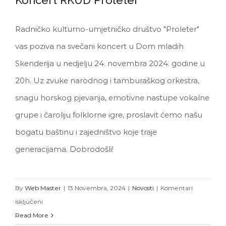
Koncert RKUD Proleter
Radničko kulturno-umjetničko društvo "Proleter"
vas poziva na svečani koncert u Dom mladih
Koncert RKUD Proleter
Skenderija u nedjelju 24. novembra 2024. godine u
20h. Uz zvuke narodnog i tamburaškog orkestra,
snagu horskog pjevanja, emotivne nastupe vokalne
grupe i čaroliju folklorne igre, proslavit ćemo našu
bogatu baštinu i zajedništvo koje traje
generacijama. Dobrodošli!
By
Web Master
|
13 Novembra, 2024
|
Novosti
|
Komentari
za
isključeni
Koncert
Read More