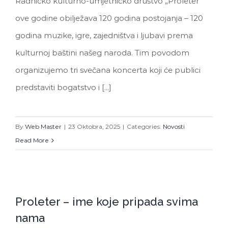
Radničko kulturno-umjetničko društvo „Proleter“
ove godine obilježava 120 godina postojanja – 120
godina muzike, igre, zajedništva i ljubavi prema
kulturnoj baštini našeg naroda. Tim povodom
organizujemo tri svečana koncerta koji će publici
predstaviti bogatstvo i [...]
By
Web Master
|
23 Oktobra, 2025
|
Categories:
Novosti
Read More
Proleter – ime koje pripada svima
Proleter – ime koje pripada svima
nama
nama