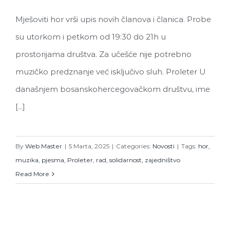
Mješoviti hor vrši upis novih članova i članica. Probe
su utorkom i petkom od 19:30 do 21h u
prostorijama društva. Za učešće nije potrebno
muzičko predznanje već isključivo sluh. Proleter U
današnjem bosanskohercegovačkom društvu, ime
[...]
By
Web Master
|
5 Marta, 2025
|
Categories:
Novosti
|
Tags:
hor
,
muzika
,
pjesma
,
Proleter
,
rad
,
solidarnost
,
zajedništvo
Read More