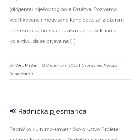
(dirigenta) Mješovitog hora Društva. Pozivamo
kvalifikovane i motivisane kandidate, sa izraženim
interesom za horsku muziku i umjetnički rad u
kolektivu, da se prijave na [...]
By
Web Master
|
13 Decembra, 2025
|
Categories:
Novosti
Read More
📢 Radnička pjesmarica
📢 Radnička pjesmarica
Radničko kulturno-umjetničko društvo Proleter
pokrenulo je kampanju „Radnička pjesmarica“ –