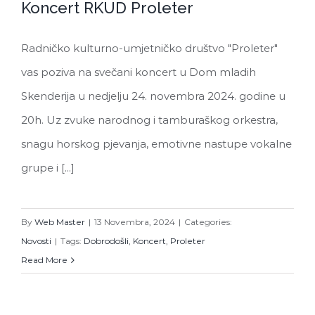
Koncert RKUD Proleter
Koncert RKUD Proleter
Radničko kulturno-umjetničko društvo "Proleter"
vas poziva na svečani koncert u Dom mladih
Skenderija u nedjelju 24. novembra 2024. godine u
20h. Uz zvuke narodnog i tamburaškog orkestra,
snagu horskog pjevanja, emotivne nastupe vokalne
grupe i [...]
By
Web Master
|
13 Novembra, 2024
|
Categories:
Novosti
|
Tags:
Dobrodošli
,
Koncert
,
Proleter
Read More