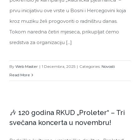
prvu inicijativu ove vrste u Bosni i Hercegovini koja
kroz muziku želi progovoriti o radništvu danas.
Tokom naredna četiri mjeseca, prikupljat ćemo
sredstva za organizaciju [...]
By
Web Master
|
1 Decembra, 2025
|
Categories:
Novosti
Read More
🎶 120 godina RKUD „Proleter“ – Tri
🎶 120 godina RKUD „Proleter“ – Tri
svečana koncerta u novembru!
svečana koncerta u novembru!