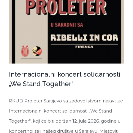
Internacionalni koncert solidarnosti
„We Stand Together“
RKUD Proleter Sarajevo sa zadovoljstvom najavljuje
Internacionalni koncert solidarnosti
Internacionalni koncert solidarnosti „We Stand
„We Stand Together“
Together“, koji će biti održan 12. jula 2026. godine u
koncertnoj sali našeg društva u Sarajevu. Mješoviti