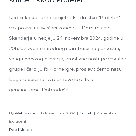
Koncert RKUD Proleter
Radničko kulturno-umjetničko društvo "Proleter"
vas poziva na svečani koncert u Dom mladih
Koncert RKUD Proleter
Skenderija u nedjelju 24. novembra 2024. godine u
20h. Uz zvuke narodnog i tamburaškog orkestra,
snagu horskog pjevanja, emotivne nastupe vokalne
grupe i čaroliju folklorne igre, proslavit ćemo našu
bogatu baštinu i zajedništvo koje traje
generacijama. Dobrodošli!
By
Web Master
|
13 Novembra, 2024
|
Novosti
|
Komentari
za
isključeni
Koncert
Read More